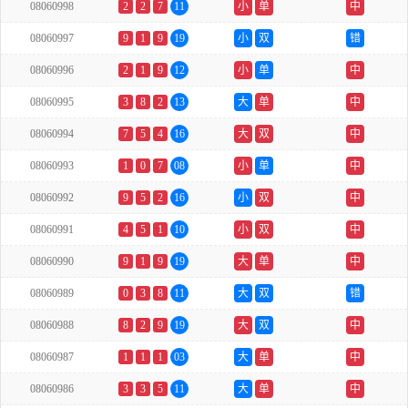
08060998
2
2
7
11
小
单
中
08060997
9
1
9
19
小
双
错
08060996
2
1
9
12
小
单
中
08060995
3
8
2
13
大
单
中
08060994
7
5
4
16
大
双
中
08060993
1
0
7
08
小
单
中
08060992
9
5
2
16
小
双
中
08060991
4
5
1
10
小
双
中
08060990
9
1
9
19
大
单
中
08060989
0
3
8
11
大
双
错
08060988
8
2
9
19
大
双
中
08060987
1
1
1
03
大
单
中
08060986
3
3
5
11
大
单
中