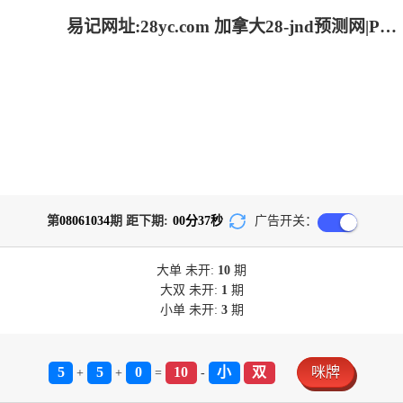
易记网址:28yc.com 加拿大28-jnd预测网|PC2.8预测走势|jnd预测网28预测走势_极致火热优质的免费预测
第
08061034
期 距下期:
00
分
37
秒
广告开关：
大单
未开:
10
期
大双
未开:
1
期
小单
未开:
3
期
5
5
0
10
小
双
咪牌
+
+
=
-