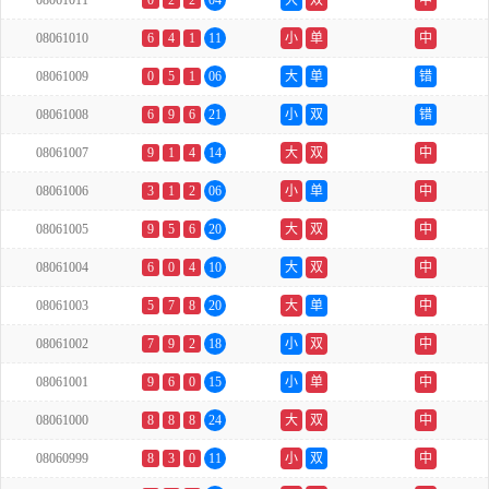
08061011
0
2
2
04
大
双
中
08061010
6
4
1
11
小
单
中
08061009
0
5
1
06
大
单
错
08061008
6
9
6
21
小
双
错
08061007
9
1
4
14
大
双
中
08061006
3
1
2
06
小
单
中
08061005
9
5
6
20
大
双
中
08061004
6
0
4
10
大
双
中
08061003
5
7
8
20
大
单
中
08061002
7
9
2
18
小
双
中
08061001
9
6
0
15
小
单
中
08061000
8
8
8
24
大
双
中
08060999
8
3
0
11
小
双
中