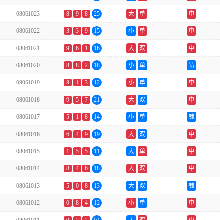
08061023
8
9
8
25
大
单
中
08061022
3
3
9
15
小
单
中
08061021
9
6
1
16
大
双
中
08061020
8
8
2
18
小
单
错
08061019
8
1
3
12
小
单
中
08061018
9
5
7
21
大
双
中
08061017
5
1
8
14
小
单
错
08061016
6
4
9
19
大
双
中
08061015
1
5
5
11
大
单
中
08061014
8
4
6
18
大
双
中
08061013
5
0
8
13
大
双
错
08061012
0
8
4
12
小
单
中