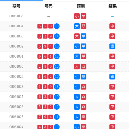
期号
号码
预测
结果
08061035
---
小
单
---
08061034
5
5
0
10
大
双
中
08061033
3
2
9
14
大
单
中
08061032
5
9
4
18
小
单
错
08061031
6
6
1
13
大
单
中
08061030
2
8
6
16
大
双
中
08061029
8
6
2
16
小
单
错
08061028
1
8
9
18
小
双
中
08061027
6
3
1
10
大
双
中
08061026
5
5
2
12
大
双
中
08061025
7
0
4
11
大
单
中
08061024
4
8
7
19
小
单
中