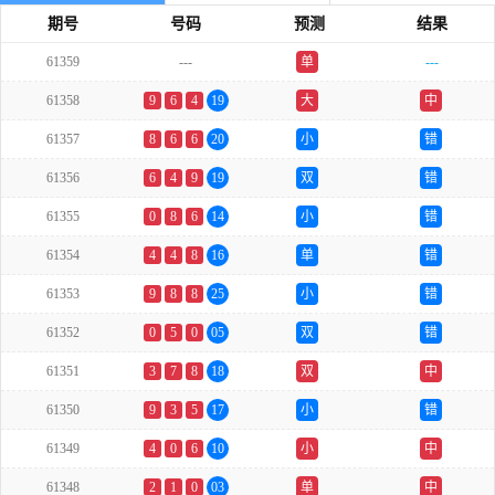
期号
号码
预测
结果
61359
---
单
---
61358
9
6
4
19
大
中
61357
8
6
6
20
小
错
61356
6
4
9
19
双
错
61355
0
8
6
14
小
错
61354
4
4
8
16
单
错
61353
9
8
8
25
小
错
61352
0
5
0
05
双
错
61351
3
7
8
18
双
中
61350
9
3
5
17
小
错
61349
4
0
6
10
小
中
61348
2
1
0
03
单
中