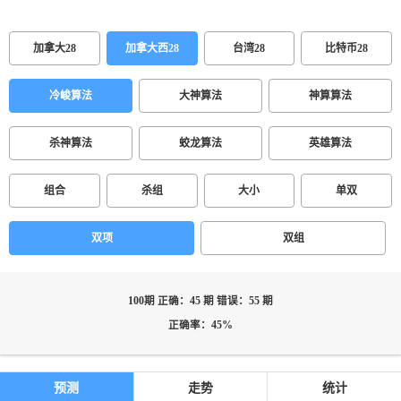
加拿大28
加拿大西28
台湾28
比特币28
冷峻算法
大神算法
神算算法
杀神算法
蛟龙算法
英雄算法
组合
杀组
大小
单双
双项
双组
100期 正确：45 期 错误：55 期
正确率：45%
预测
走势
统计