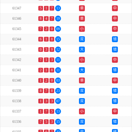
61347
5
1
7
13
单
中
61346
8
4
7
19
单
中
61345
7
2
0
09
小
中
61344
6
1
8
15
双
错
61343
0
3
9
12
大
错
61342
7
1
3
11
小
中
61341
2
1
8
11
大
错
61340
1
2
0
03
单
中
61339
8
7
8
23
双
错
61338
1
3
3
07
双
错
61337
1
7
5
13
小
中
61336
7
5
3
15
双
错