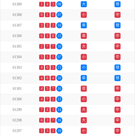
61309
1
4
3
08
大
错
61308
0
1
6
07
小
中
61307
3
5
2
10
单
错
61306
6
1
8
15
单
中
61305
2
7
7
16
大
中
61304
5
1
1
07
小
中
61303
4
6
5
15
小
错
61302
4
8
4
16
单
错
61301
4
5
7
16
双
中
61300
4
7
2
13
小
中
61299
7
4
3
14
大
中
61298
6
3
7
16
大
中
61297
5
3
2
10
小
中