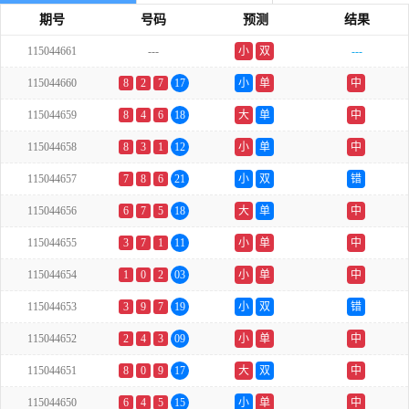
期号
号码
预测
结果
115044661
---
小
双
---
115044660
8
2
7
17
小
单
中
115044659
8
4
6
18
大
单
中
115044658
8
3
1
12
小
单
中
115044657
7
8
6
21
小
双
错
115044656
6
7
5
18
大
单
中
115044655
3
7
1
11
小
单
中
115044654
1
0
2
03
小
单
中
115044653
3
9
7
19
小
双
错
115044652
2
4
3
09
小
单
中
115044651
8
0
9
17
大
双
中
115044650
6
4
5
15
小
单
中