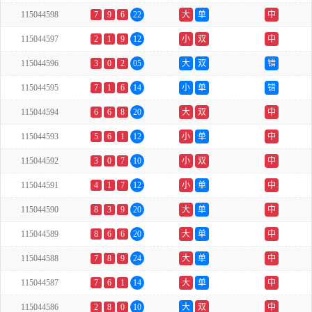
115044598
7
9
6
22
大
单
中
115044597
2
1
9
12
小
双
中
115044596
3
0
2
05
大
双
错
115044595
7
1
6
14
小
单
错
115044594
6
6
8
20
大
双
中
115044593
5
6
1
12
小
单
中
115044592
3
0
7
10
小
双
中
115044591
4
1
7
12
小
单
中
115044590
8
3
9
20
大
单
中
115044589
8
6
6
20
大
单
中
115044588
7
8
9
24
大
单
中
115044587
7
6
1
14
大
单
中
115044586
2
8
0
10
大
双
中