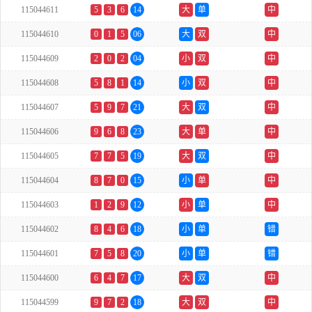
115044611
5
3
6
14
大
单
中
115044610
0
1
5
06
大
双
中
115044609
2
0
2
04
小
双
中
115044608
5
8
1
14
小
双
中
115044607
5
9
7
21
大
双
中
115044606
9
6
8
23
大
单
中
115044605
7
7
5
19
大
双
中
115044604
8
7
0
15
小
单
中
115044603
1
2
9
12
小
单
中
115044602
8
4
6
18
小
单
错
115044601
7
5
8
20
小
单
错
115044600
6
4
7
17
大
双
中
115044599
9
7
2
18
大
双
中