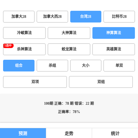
加拿大28
加拿大西28
台湾28
比特币28
冷峻算法
大神算法
神算算法
杀神算法
蛟龙算法
英雄算法
组合
杀组
大小
单双
双项
双组
100期 正确：78 期 错误：22 期
正确率：78%
预测
走势
统计