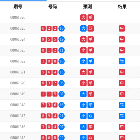
期号
号码
预测
结果
08061326
---
大
单
---
08061325
6
2
2
10
大
双
中
08061324
9
5
5
19
大
单
中
08061323
8
1
2
11
小
单
中
08061322
1
9
8
18
小
单
错
08061321
5
6
4
15
大
单
中
08061320
0
3
2
05
小
单
中
08061319
1
1
5
07
大
单
中
08061318
7
3
6
16
小
单
错
08061317
8
9
4
21
小
双
错
08061316
3
0
4
07
大
单
中
08061315
8
6
8
22
小
双
中