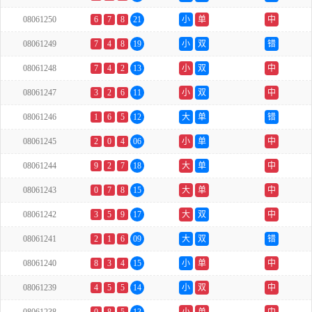
08061250
6
7
8
21
小
单
中
08061249
7
4
8
19
小
双
错
08061248
7
4
2
13
小
双
中
08061247
3
2
6
11
小
双
中
08061246
1
6
5
12
大
单
错
08061245
2
0
4
06
小
单
中
08061244
9
2
7
18
大
单
中
08061243
0
7
8
15
大
单
中
08061242
3
5
9
17
大
双
中
08061241
2
1
6
09
大
双
错
08061240
8
3
4
15
小
单
中
08061239
4
5
5
14
小
双
中