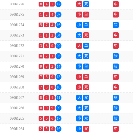
08061276
8
4
5
17
大
双
中
08061275
1
2
4
07
小
单
中
08061274
5
7
4
16
小
单
错
08061273
1
1
2
04
大
双
中
08061272
3
8
9
20
大
单
中
08061271
0
2
1
03
大
双
错
08061270
9
3
2
14
小
单
错
08061269
7
6
0
13
小
单
中
08061268
7
3
0
10
小
双
中
08061267
8
2
1
11
大
双
错
08061266
0
0
9
09
大
双
错
08061265
5
6
6
17
小
双
错
08061264
2
5
9
16
小
双
中