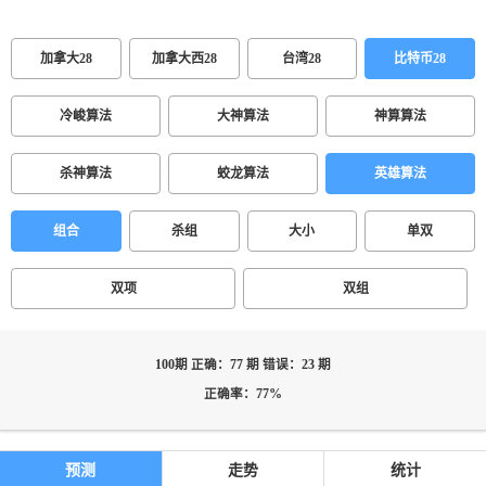
加拿大28
加拿大西28
台湾28
比特币28
冷峻算法
大神算法
神算算法
杀神算法
蛟龙算法
英雄算法
组合
杀组
大小
单双
双项
双组
100期 正确：77 期 错误：23 期
正确率：77%
预测
走势
统计