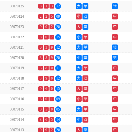
08070125
8
1
3
12
大
单
错
08070124
2
2
5
09
小
双
中
08070123
9
9
2
20
大
单
中
08070122
8
0
7
15
小
单
中
08070121
0
3
9
12
大
单
错
08070120
3
8
9
20
小
单
错
08070119
3
8
0
11
大
单
中
08070118
3
9
0
12
大
双
中
08070117
9
6
0
15
大
单
中
08070116
8
0
1
09
小
单
中
08070115
0
5
0
05
大
单
中
08070114
3
6
5
14
小
双
中
08070113
9
9
2
20
大
单
中