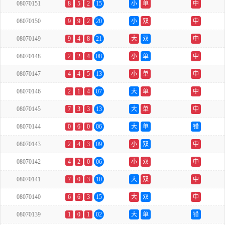
08070151
8
5
2
15
小
单
中
08070150
9
9
2
20
小
双
中
08070149
9
4
8
21
大
双
中
08070148
2
2
4
08
小
单
中
08070147
4
4
5
13
小
单
中
08070146
2
1
4
07
大
单
中
08070145
7
3
3
13
大
单
中
08070144
0
6
0
06
大
单
错
08070143
2
4
3
09
小
双
中
08070142
4
2
0
06
小
双
中
08070141
7
0
3
10
大
双
中
08070140
6
6
3
15
大
双
中
08070139
1
0
1
02
大
单
错