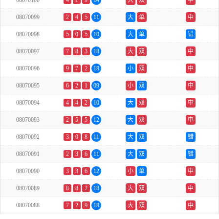
08070100
4
1
9
14
大
双
中
08070099
2
4
5
11
大
单
中
08070098
5
0
5
10
大
单
错
08070097
7
8
3
18
大
双
中
08070096
9
7
2
18
小
双
中
08070095
6
2
1
09
小
双
中
08070094
4
4
2
10
大
双
中
08070093
2
5
5
12
大
双
中
08070092
3
0
8
11
大
双
错
08070091
2
3
6
11
大
双
错
08070090
3
3
6
12
小
单
中
08070089
8
8
2
18
大
双
中
08070088
7
2
9
18
大
双
中