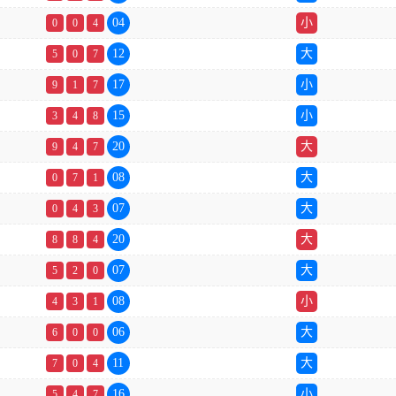
04
小
0
0
4
12
大
5
0
7
17
小
9
1
7
15
小
3
4
8
20
大
9
4
7
08
大
0
7
1
07
大
0
4
3
20
大
8
8
4
07
大
5
2
0
08
小
4
3
1
06
大
6
0
0
11
大
7
0
4
16
小
5
4
7