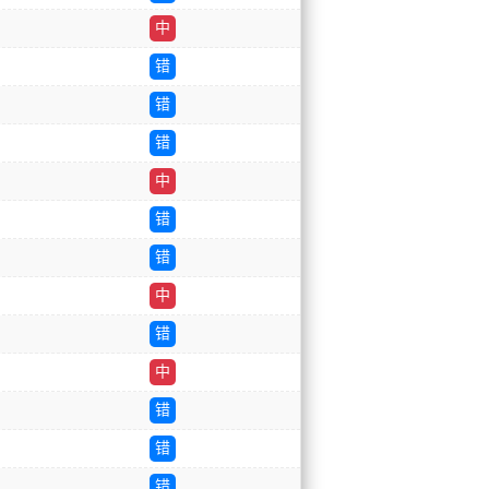
中
错
错
错
中
错
错
中
错
中
错
错
错