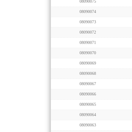
08090075
08090074
08090073
08090072
08090071
08090070
08090069
08090068
08090067
08090066
08090065
08090064
08090063