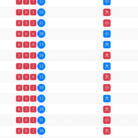
15
小
7
1
7
16
大
7
8
1
11
小
0
9
2
18
小
6
6
6
13
大
0
5
8
16
大
5
9
2
12
大
3
7
2
15
大
9
0
6
10
小
0
8
2
13
大
6
6
1
18
大
8
5
5
11
小
3
6
2
16
大
6
8
2