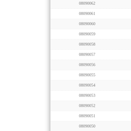
08090062
08090061
08090060
08090059
08090058
08090057
08090056
08090055
08090054
08090053
08090052
08090051
08090050