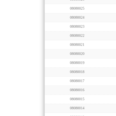
08080025
08080024
08080023
08080022
08080021
08080020
08080019
08080018
08080017
08080016
08080015
08080014