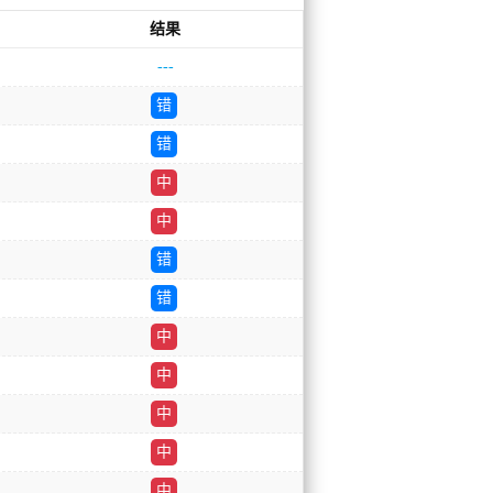
结果
---
错
错
中
中
错
错
中
中
中
中
中