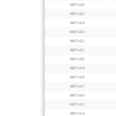
08071426
08071425
08071424
08071423
08071422
08071421
08071420
08071419
08071418
08071417
08071416
08071415
08071414