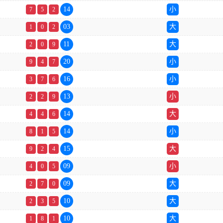
14
小
7
5
2
03
大
1
0
2
11
大
2
0
9
20
小
9
4
7
16
小
3
7
6
13
小
2
2
9
14
大
4
4
6
14
小
8
1
5
15
大
9
2
4
09
小
4
0
5
09
大
2
7
0
10
大
2
3
5
10
大
1
8
1