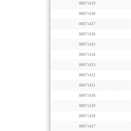
08071439
08071438
08071437
08071436
08071435
08071434
08071433
08071432
08071431
08071430
08071429
08071428
08071427