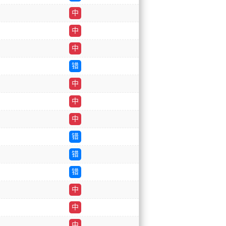
中
中
中
错
中
中
中
错
错
错
中
中
中