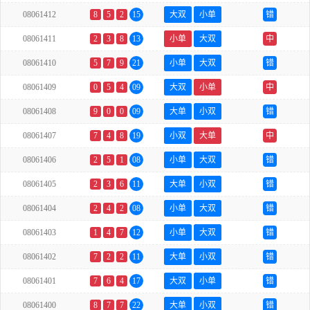
08061412
8
5
2
15
大双
小单
错
08061411
2
3
8
13
小单
大双
中
08061410
5
7
9
21
小单
大双
错
08061409
0
5
4
09
大双
小单
中
08061408
9
0
0
09
大单
小双
错
08061407
7
4
8
19
小双
大单
中
08061406
2
5
1
08
小单
大双
错
08061405
2
3
6
11
大单
小双
错
08061404
2
4
2
08
小单
大双
错
08061403
1
4
7
12
小单
大双
错
08061402
7
2
2
11
大单
小双
错
08061401
7
6
4
17
大双
小单
错
08061400
8
7
7
22
大单
小双
错