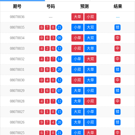
期号
号码
预测
结果
08070036
---
大单
小双
---
08070035
6
7
8
21
小单
大双
错
08070034
0
6
3
09
小单
大双
中
08070033
4
2
6
12
小双
大单
中
08070032
4
3
7
14
小单
大双
中
08070031
8
9
3
20
小双
大单
错
08070030
0
4
8
12
小双
大单
中
08070029
1
6
0
07
大单
小双
错
08070028
4
1
7
12
大单
小双
中
08070027
6
1
8
15
大双
小单
错
08070026
9
7
4
20
大单
小双
错
08070025
6
7
8
21
小双
大单
中