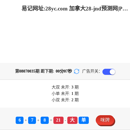
易记网址:28yc.com 加拿大28-jnd预测网|PC2.8预测走势|jnd预测网28预测走势_极致火热优质的免费预测
第
08070035
期 距下期:
00
分
07
秒
广告开关：
大双
未开:
3
期
小单
未开:
1
期
小双
未开:
2
期
6
7
8
21
大
单
咪牌
+
+
=
-