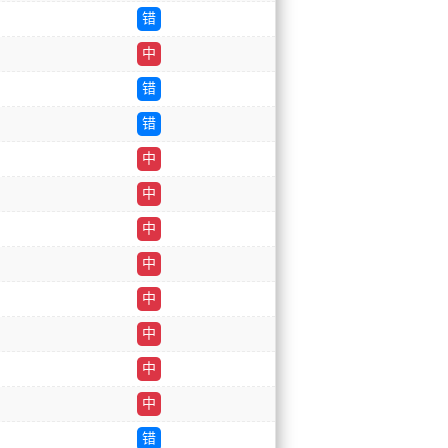
错
中
错
错
中
中
中
中
中
中
中
中
错