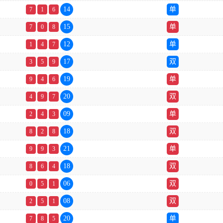
14
单
7
1
6
15
单
7
0
8
12
单
1
4
7
17
双
3
5
9
19
单
9
4
6
20
双
4
9
7
09
单
2
4
3
18
双
8
2
8
21
单
9
9
3
18
双
8
6
4
06
双
0
5
1
08
双
2
5
1
20
单
7
8
5