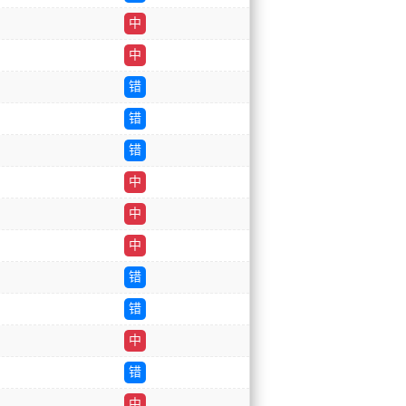
中
中
错
错
错
中
中
中
错
错
中
错
中