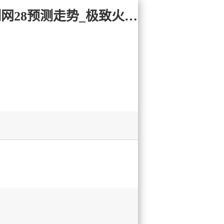
易记网址:28yc.com 加拿大28-jnd预测网|PC2.8预测走势|jnd预测网28预测走势_极致火热优质的免费预测