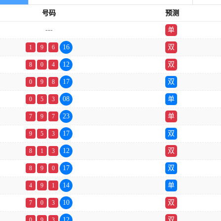
号码
预测
---
单
16
双
1
9
6
12
双
8
0
4
17
双
0
9
8
08
单
0
5
3
23
单
7
9
7
17
双
9
5
3
12
双
8
1
3
17
双
8
9
0
14
单
4
9
1
10
双
7
0
3
12
双
0
9
3