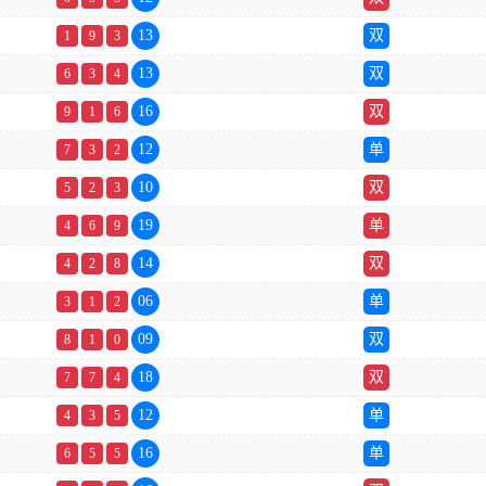
13
双
1
9
3
13
双
6
3
4
16
双
9
1
6
12
单
7
3
2
10
双
5
2
3
19
单
4
6
9
14
双
4
2
8
06
单
3
1
2
09
双
8
1
0
18
双
7
7
4
12
单
4
3
5
16
单
6
5
5