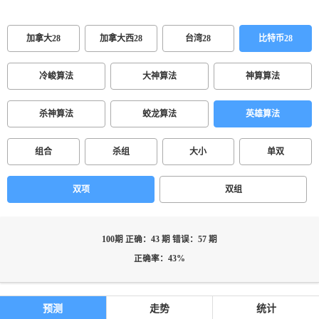
加拿大28
加拿大西28
台湾28
比特币28
冷峻算法
大神算法
神算算法
杀神算法
蛟龙算法
英雄算法
组合
杀组
大小
单双
双项
双组
100期 正确：43 期 错误：57 期
正确率：43%
预测
走势
统计