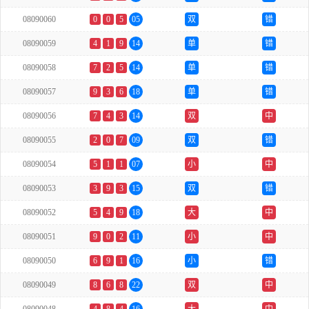
08090060
0
0
5
05
双
错
08090059
4
1
9
14
单
错
08090058
7
2
5
14
单
错
08090057
9
3
6
18
单
错
08090056
7
4
3
14
双
中
08090055
2
0
7
09
双
错
08090054
5
1
1
07
小
中
08090053
3
9
3
15
双
错
08090052
5
4
9
18
大
中
08090051
9
0
2
11
小
中
08090050
6
9
1
16
小
错
08090049
8
6
8
22
双
中