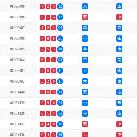
08090009
7
2
3
12
大
错
08090008
7
1
4
12
双
中
08090007
1
2
3
06
单
错
08090006
7
8
6
21
小
错
08090005
2
5
3
10
单
错
08090004
6
1
1
08
单
错
08090003
5
6
0
11
大
错
08090002
3
2
6
11
大
错
08081440
8
0
5
13
双
错
08081439
5
9
6
20
小
错
08081438
0
1
5
06
单
错
08081437
4
4
8
16
双
中
08081436
9
4
3
16
大
中