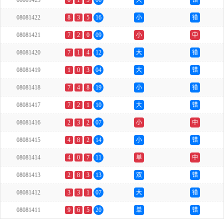
08081423
0
1
5
06
大
错
08081422
8
3
5
16
小
错
08081421
7
2
0
09
小
中
08081420
7
1
4
12
大
错
08081419
1
0
3
04
大
错
08081418
7
4
8
19
小
错
08081417
7
2
1
10
大
错
08081416
2
3
2
07
小
中
08081415
4
8
2
14
小
错
08081414
4
0
7
11
单
中
08081413
2
8
3
13
双
错
08081412
3
3
1
07
大
错
08081411
9
6
5
20
单
错