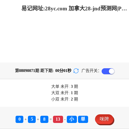
易记网址:28yc.com 加拿大28-jnd预测网|PC2.8预测走势|jnd预测网28预测走势_极致火热优质的免费预测
第
08090071
期 距下期:
00
分
01
秒
广告开关：
大单
未开:
3
期
大双
未开:
1
期
小双
未开:
2
期
0
5
8
13
小
单
咪牌
+
+
=
-