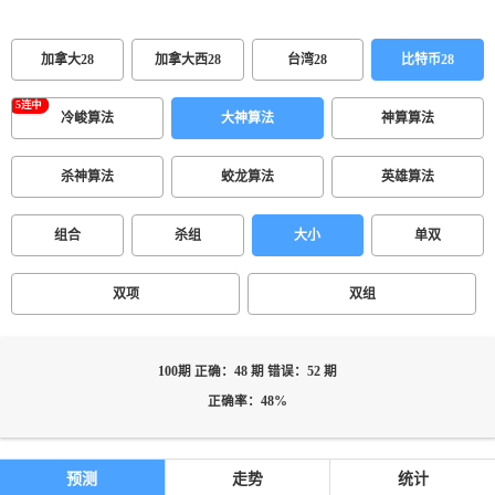
加拿大28
加拿大西28
台湾28
比特币28
冷峻算法
大神算法
神算算法
杀神算法
蛟龙算法
英雄算法
组合
杀组
大小
单双
双项
双组
100期 正确：48 期 错误：52 期
正确率：48%
预测
走势
统计