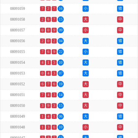
08091059
7
2
7
16
小
错
08091058
2
6
7
15
大
中
08091057
0
0
9
09
小
中
08091056
2
0
2
04
大
错
08091055
7
6
9
22
小
错
08091054
4
1
5
10
大
错
08091053
0
4
3
07
大
错
08091052
6
7
6
19
大
中
08091051
7
4
3
14
大
中
08091050
3
9
3
15
大
中
08091049
1
4
1
06
大
错
08091048
1
3
6
10
小
中