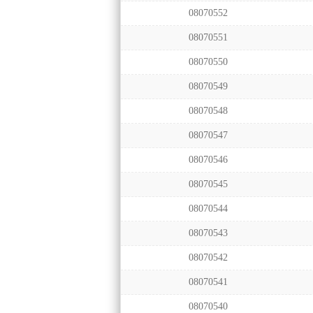
08070552
08070551
08070550
08070549
08070548
08070547
08070546
08070545
08070544
08070543
08070542
08070541
08070540