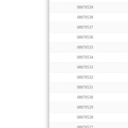
08070539
08070538
08070537
08070536
08070535
08070534
08070533
08070532
08070531
08070530
08070529
08070528
08070527