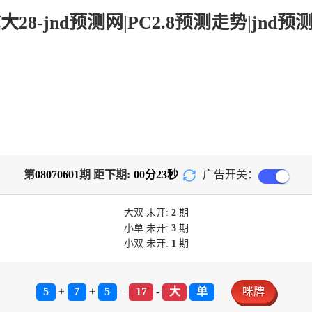
第
08070601
期 距下期:
00
分
23
秒
广告开关：
大双
未开:
2
期
小单
未开:
3
期
小双
未开:
1
期
5
+
7
+
5
=
17
-
大
单
咪牌