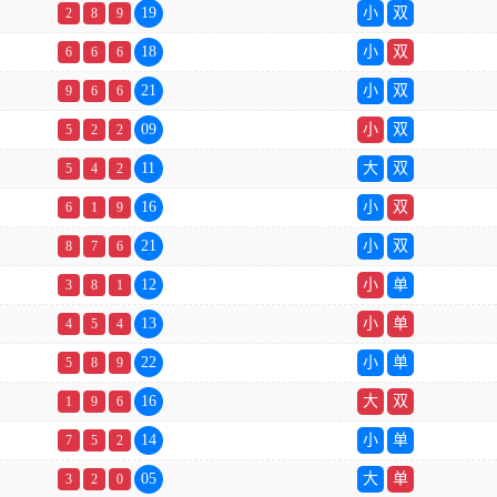
19
小
双
2
8
9
18
小
双
6
6
6
21
小
双
9
6
6
09
小
双
5
2
2
11
大
双
5
4
2
16
小
双
6
1
9
21
小
双
8
7
6
12
小
单
3
8
1
13
小
单
4
5
4
22
小
单
5
8
9
16
大
双
1
9
6
14
小
单
7
5
2
05
大
单
3
2
0