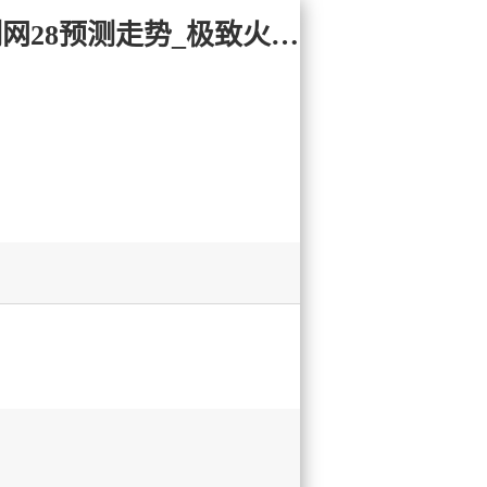
易记网址:28yc.com 加拿大28-jnd预测网|PC2.8预测走势|jnd预测网28预测走势_极致火热优质的免费预测