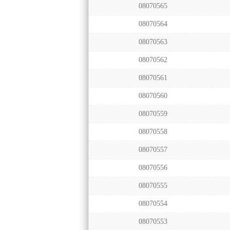
08070565
08070564
08070563
08070562
08070561
08070560
08070559
08070558
08070557
08070556
08070555
08070554
08070553