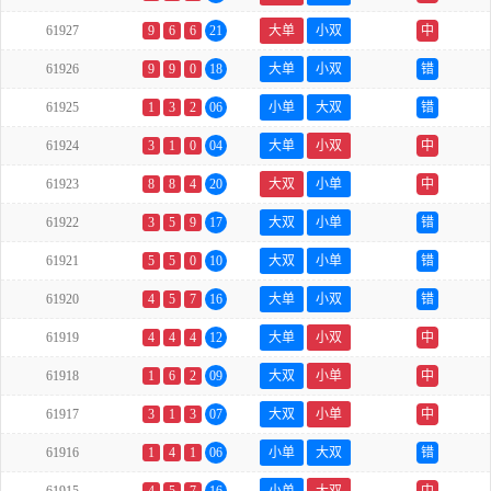
61927
9
6
6
21
大单
小双
中
61926
9
9
0
18
大单
小双
错
61925
1
3
2
06
小单
大双
错
61924
3
1
0
04
大单
小双
中
61923
8
8
4
20
大双
小单
中
61922
3
5
9
17
大双
小单
错
61921
5
5
0
10
大双
小单
错
61920
4
5
7
16
大单
小双
错
61919
4
4
4
12
大单
小双
中
61918
1
6
2
09
大双
小单
中
61917
3
1
3
07
大双
小单
中
61916
1
4
1
06
小单
大双
错