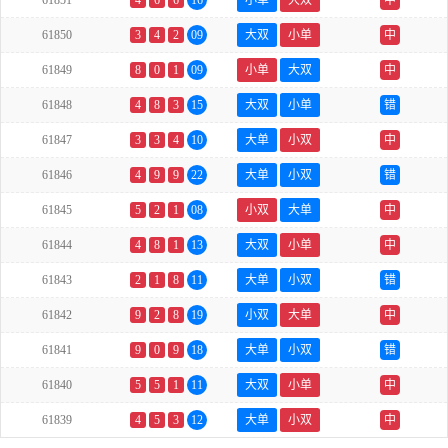
61851
4
6
6
16
小单
大双
中
61850
3
4
2
09
大双
小单
中
61849
8
0
1
09
小单
大双
中
61848
4
8
3
15
大双
小单
错
61847
3
3
4
10
大单
小双
中
61846
4
9
9
22
大单
小双
错
61845
5
2
1
08
小双
大单
中
61844
4
8
1
13
大双
小单
中
61843
2
1
8
11
大单
小双
错
61842
9
2
8
19
小双
大单
中
61841
9
0
9
18
大单
小双
错
61840
5
5
1
11
大双
小单
中
61839
4
5
3
12
大单
小双
中