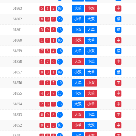
61863
5
1
2
08
大单
小双
中
61862
8
9
6
23
小单
大双
错
61861
5
0
8
13
小双
大单
错
61860
1
4
1
06
小双
大单
中
61859
7
5
4
16
大单
小双
错
61858
1
7
6
14
大双
小单
中
61857
0
8
1
09
小双
大单
错
61856
1
2
7
10
大单
小双
中
61855
4
6
7
17
小双
大单
中
61854
2
8
3
13
大双
小单
中
61853
6
0
8
14
大双
小单
中
61852
0
2
5
07
小单
大双
中