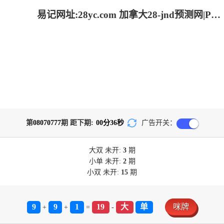
易记网址:28yc.com 加拿大28-jnd预测网|PC2.8预测走势|jnd预测网28预测走势_极致火热优质的免费预测
第
08070777
期 距下期:
00
分
36
秒
广告开关：
大双
未开:
3
期
小单
未开:
2
期
小双
未开:
15
期
9
9
1
19
大
单
咪牌
+
+
=
-