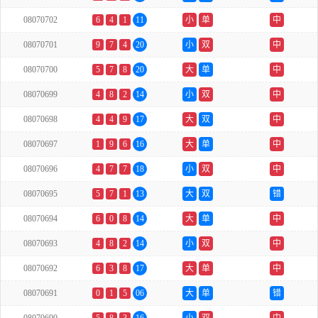
08070702
6
4
1
11
小
单
中
08070701
9
7
4
20
小
双
中
08070700
5
7
8
20
大
单
中
08070699
4
8
2
14
小
双
中
08070698
4
4
9
17
大
双
中
08070697
1
9
6
16
大
单
中
08070696
4
7
7
18
小
双
中
08070695
5
7
1
13
大
双
错
08070694
6
0
8
14
大
单
中
08070693
4
8
2
14
小
双
中
08070692
6
3
8
17
大
单
中
08070691
0
1
5
06
大
单
错