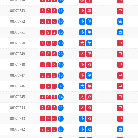
08070754
7
1
1
09
小
单
中
08070753
3
5
3
11
小
单
中
08070752
2
8
6
16
小
单
错
08070751
5
9
2
16
小
单
错
08070750
1
8
9
18
大
单
中
08070749
9
8
6
23
大
单
中
08070748
2
5
3
10
小
双
中
08070747
2
5
3
10
小
单
中
08070746
0
2
5
07
大
单
中
08070745
4
9
1
14
大
双
中
08070744
7
8
7
22
大
双
中
08070743
6
2
6
14
小
双
中
08070742
9
3
5
17
小
双
错