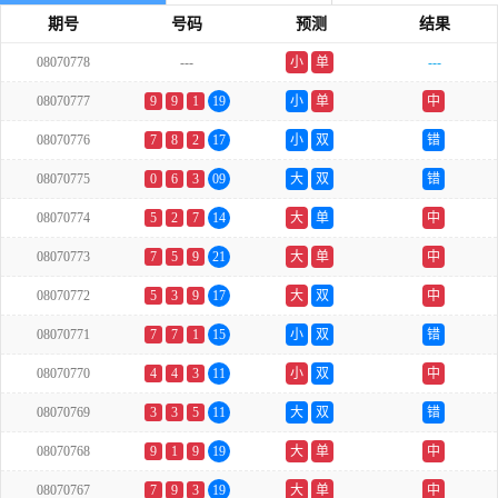
期号
号码
预测
结果
08070778
---
小
单
---
08070777
9
9
1
19
小
单
中
08070776
7
8
2
17
小
双
错
08070775
0
6
3
09
大
双
错
08070774
5
2
7
14
大
单
中
08070773
7
5
9
21
大
单
中
08070772
5
3
9
17
大
双
中
08070771
7
7
1
15
小
双
错
08070770
4
4
3
11
小
双
中
08070769
3
3
5
11
大
双
错
08070768
9
1
9
19
大
单
中
08070767
7
9
3
19
大
单
中