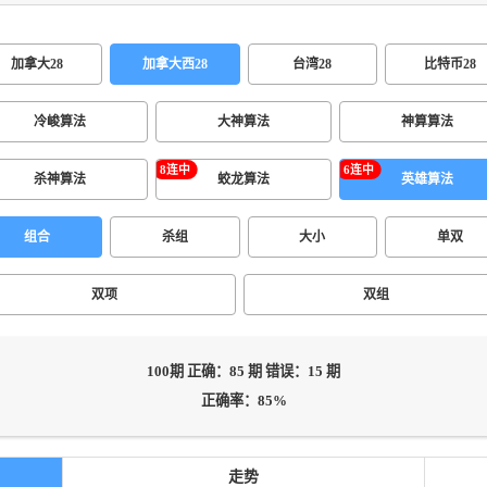
加拿大28
加拿大西28
台湾28
比特币28
冷峻算法
大神算法
神算算法
杀神算法
蛟龙算法
英雄算法
组合
杀组
大小
单双
双项
双组
100期 正确：85 期 错误：15 期
正确率：85%
走势