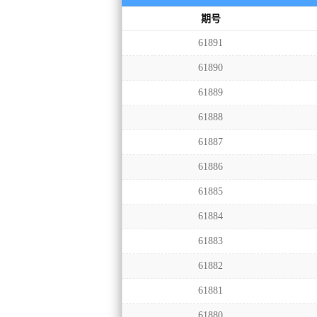
期号
61891
61890
61889
61888
61887
61886
61885
61884
61883
61882
61881
61880