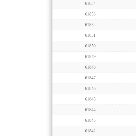
61854
61853
61852
61851
61850
61849
61848
61847
61846
61845
61844
61843
61842