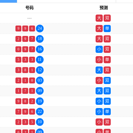
号码
预测
---
大
双
24
大
单
9
9
6
18
大
双
2
9
7
16
小
双
0
9
7
11
小
单
5
3
3
12
大
双
3
8
1
03
小
双
2
1
0
09
大
双
1
7
1
19
小
双
9
8
2
22
小
单
7
9
6
10
小
双
2
3
5
09
小
单
6
2
1