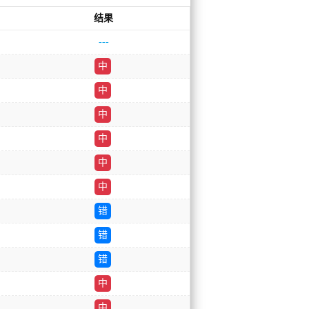
结果
---
中
中
中
中
中
中
错
错
错
中
中