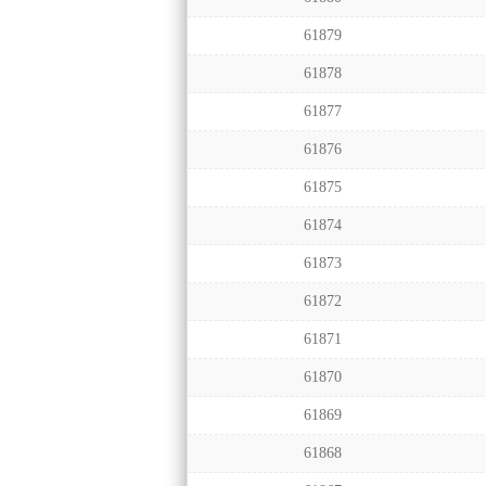
61879
61878
61877
61876
61875
61874
61873
61872
61871
61870
61869
61868