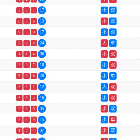
17
小
双
3
7
7
13
小
双
0
7
6
17
小
双
9
8
0
24
大
单
9
9
6
06
小
双
1
1
4
18
小
双
3
8
7
20
小
单
6
8
6
12
大
双
8
2
2
16
小
双
6
6
4
05
小
双
2
3
0
15
小
单
2
4
9
07
小
双
1
2
4