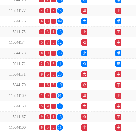
115044178
2
2
9
13
双
错
115044177
4
1
8
13
单
中
115044176
6
3
0
09
大
错
115044175
4
8
1
13
小
中
115044174
5
7
0
12
双
中
115044173
8
9
6
23
小
错
115044172
2
6
3
11
双
错
115044171
9
6
8
23
大
中
115044170
1
6
3
10
双
中
115044169
1
0
0
01
单
中
115044168
5
9
3
17
大
中
115044167
9
8
1
18
双
中
115044166
8
3
0
11
小
中