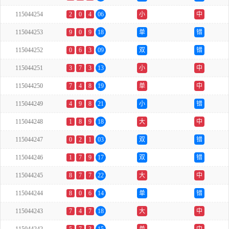
115044254
2
0
4
06
小
中
115044253
9
0
9
18
单
错
115044252
0
6
3
09
双
错
115044251
3
7
3
13
小
中
115044250
7
4
8
19
单
中
115044249
4
9
8
21
小
错
115044248
1
8
9
18
大
中
115044247
0
2
1
03
双
错
115044246
1
7
9
17
双
错
115044245
8
7
7
22
大
中
115044244
8
0
6
14
单
错
115044243
7
4
7
18
大
中