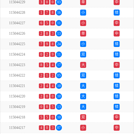
115044229
3
0
0
03
单
中
115044228
1
7
8
16
小
错
115044227
6
5
0
11
小
中
115044226
2
8
3
13
单
中
115044225
7
9
8
24
小
错
115044224
0
2
9
11
双
错
115044223
8
5
4
17
大
中
115044222
2
1
2
05
双
错
115044221
2
4
4
10
大
错
115044220
2
8
0
10
大
错
115044219
0
8
5
13
大
错
115044218
5
5
0
10
双
中
115044217
4
0
3
07
小
中