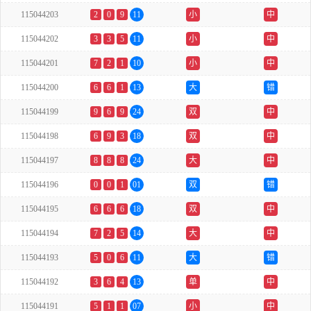
115044203
2
0
9
11
小
中
115044202
3
3
5
11
小
中
115044201
7
2
1
10
小
中
115044200
6
6
1
13
大
错
115044199
9
6
9
24
双
中
115044198
6
9
3
18
双
中
115044197
8
8
8
24
大
中
115044196
0
0
1
01
双
错
115044195
6
6
6
18
双
中
115044194
7
2
5
14
大
中
115044193
5
0
6
11
大
错
115044192
3
6
4
13
单
中
115044191
5
1
1
07
小
中