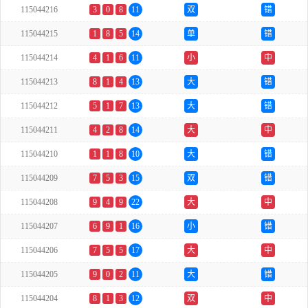
115044216
3
0
8
11
双
错
115044215
1
8
5
14
单
错
115044214
4
1
6
11
小
中
115044213
8
1
4
13
大
错
115044212
5
1
7
13
大
错
115044211
4
2
8
14
大
中
115044210
1
1
8
10
大
错
115044209
7
5
3
15
双
错
115044208
9
4
9
22
大
中
115044207
6
9
1
16
小
错
115044206
7
5
5
17
大
中
115044205
9
0
2
11
大
错
115044204
8
1
3
12
双
中