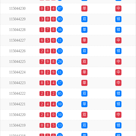
115044230
0
3
4
07
单
中
115044229
3
0
0
03
双
错
115044228
1
7
8
16
单
错
115044227
6
5
0
11
单
中
115044226
2
8
3
13
双
错
115044225
7
9
8
24
双
中
115044224
0
2
9
11
单
中
115044223
8
5
4
17
单
中
115044222
2
1
2
05
双
错
115044221
2
4
4
10
单
错
115044220
2
8
0
10
双
中
115044219
0
8
5
13
双
错