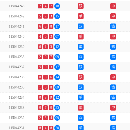
115044243
7
4
7
18
双
中
115044242
5
7
3
15
单
中
115044241
6
3
8
17
双
错
115044240
4
0
3
07
单
中
115044239
6
1
5
12
单
错
115044238
2
0
7
09
双
错
115044237
5
9
3
17
双
错
115044236
0
8
6
14
双
中
115044235
1
0
8
09
双
错
115044234
0
3
9
12
单
错
115044233
9
7
9
25
单
中
115044232
2
3
4
09
双
错
115044231
8
4
8
20
单
错