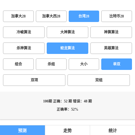
加拿大28
加拿大西28
台湾28
比特币28
冷峻算法
大神算法
神算算法
杀神算法
蛟龙算法
英雄算法
组合
杀组
大小
单双
双项
双组
100期 正确：52 期 错误：48 期
正确率：52%
预测
走势
统计