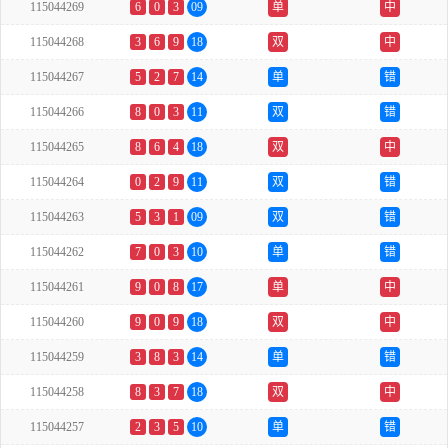
115044269
6
0
3
09
单
中
115044268
3
6
9
18
双
中
115044267
5
2
7
14
单
错
115044266
8
0
3
11
双
错
115044265
8
6
4
18
双
中
115044264
0
2
9
11
双
错
115044263
5
3
1
09
双
错
115044262
7
0
3
10
单
错
115044261
9
0
8
17
单
中
115044260
9
0
9
18
双
中
115044259
3
8
3
14
单
错
115044258
8
3
7
18
双
中
115044257
2
3
5
10
单
错