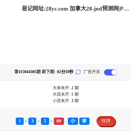
易记网址:28yc.com 加拿大28-jnd预测网|PC2.8预测走势|jnd预测网28预测走势_极致火热优质的免费预测
第
115044305
期 距下期:
02
分
59
秒
广告开关：
大单
未开:
2
期
大双
未开:
5
期
小双
未开:
3
期
1
3
5
09
小
单
咪牌
+
+
=
-