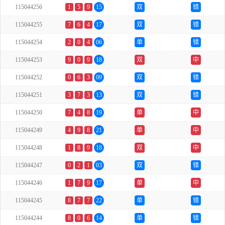
115044256
1
5
9
15
双
错
115044255
7
6
4
17
双
错
115044254
2
0
4
06
单
错
115044253
9
0
9
18
双
中
115044252
0
6
3
09
双
错
115044251
3
7
3
13
双
错
115044250
7
4
8
19
单
中
115044249
4
9
8
21
单
中
115044248
1
8
9
18
双
中
115044247
0
2
1
03
双
错
115044246
1
7
9
17
单
中
115044245
8
7
7
22
单
错
115044244
8
0
6
14
单
错