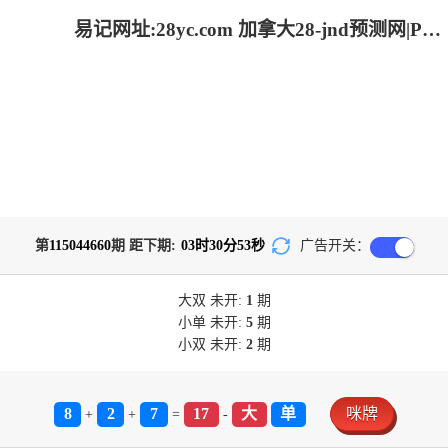
易记网址:28yc.com 加拿大28-jnd预测网|PC2.8预测走势|jnd预测网28预测走势_极致火热优质的免费预测
第
115044660
期 距下期:
03
时
30
分
53
秒
广告开关：
大双
未开:
1
期
小单
未开:
5
期
小双
未开:
2
期
8
2
7
17
大
单
咪牌
+
+
=
-