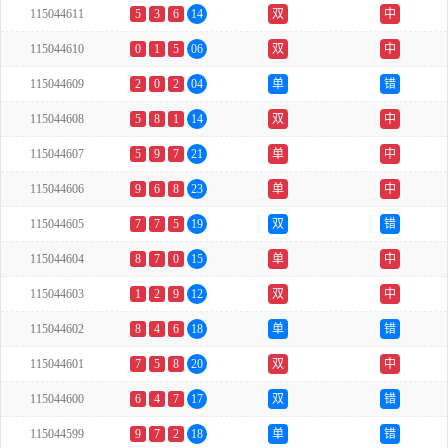
115044611
5
3
6
14
双
中
115044610
0
1
5
06
双
中
115044609
2
0
2
04
单
错
115044608
5
8
1
14
双
中
115044607
5
9
7
21
单
中
115044606
9
6
8
23
单
中
115044605
7
7
5
19
双
错
115044604
8
7
0
15
单
中
115044603
1
2
9
12
双
中
115044602
8
4
6
18
单
错
115044601
7
5
8
20
双
中
115044600
6
4
7
17
双
错
115044599
9
7
2
18
单
错