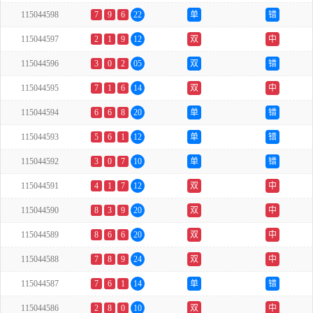
115044598
7
9
6
22
单
错
115044597
2
1
9
12
双
中
115044596
3
0
2
05
双
错
115044595
7
1
6
14
双
中
115044594
6
6
8
20
单
错
115044593
5
6
1
12
单
错
115044592
3
0
7
10
单
错
115044591
4
1
7
12
双
中
115044590
8
3
9
20
双
中
115044589
8
6
6
20
双
中
115044588
7
8
9
24
双
中
115044587
7
6
1
14
单
错
115044586
2
8
0
10
双
中