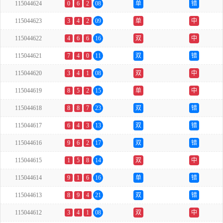
115044624
0
6
2
08
单
错
115044623
3
4
2
09
单
中
115044622
4
6
6
16
双
中
115044621
7
4
0
11
双
错
115044620
3
4
1
08
双
中
115044619
8
5
2
15
单
中
115044618
8
8
7
23
双
错
115044617
6
4
3
13
双
错
115044616
9
6
2
17
双
错
115044615
1
5
8
14
双
中
115044614
9
1
6
16
单
错
115044613
8
9
4
21
双
错
115044612
3
4
1
08
双
中