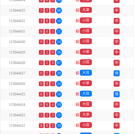
115044434
4
6
8
18
殺
中
大单
115044433
5
3
0
08
殺
中
小双
115044432
3
8
5
16
殺
中
小双
115044431
0
8
3
11
殺
中
小双
115044430
9
1
4
14
殺
中
小单
115044429
2
5
9
16
殺
中
小双
115044428
2
1
4
07
殺
中
大双
115044427
6
7
7
20
殺
错
小单
115044426
0
9
5
14
殺
中
大双
115044425
6
5
7
18
殺
错
大双
115044424
6
9
4
19
殺
中
大单
115044423
3
5
3
11
殺
中
小双
115044422
8
9
2
19
殺
中