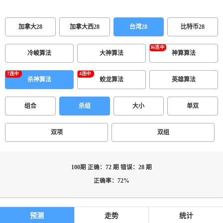
加拿大28
加拿大西28
台湾28
比特币28
冷峻算法
大神算法
神算算法
杀神算法
蛟龙算法
英雄算法
组合
杀组
大小
单双
双项
双组
100期 正确：72 期 错误：28 期
正确率：72%
预测
走势
统计