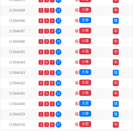
115044370
3
5
7
15
殺
中
小单
115044369
5
7
9
21
殺
中
大单
115044368
8
9
6
23
殺
错
小单
115044367
2
3
9
14
殺
中
小单
115044366
5
9
5
19
殺
中
小双
115044365
6
2
9
17
殺
中
小单
115044364
2
8
7
17
殺
中
大单
115044363
7
3
9
19
殺
错
大双
115044362
9
1
9
19
殺
中
小双
115044361
4
9
8
21
殺
中
大双
115044360
7
8
3
18
殺
错
小单
115044359
1
5
1
07
殺
错
大双
115044358
4
3
0
07
殺
中