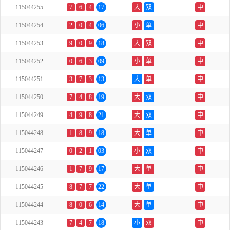
115044255
7
6
4
17
大
双
中
115044254
2
0
4
06
小
单
中
115044253
9
0
9
18
大
双
中
115044252
0
6
3
09
小
单
中
115044251
3
7
3
13
大
单
中
115044250
7
4
8
19
大
双
中
115044249
4
9
8
21
大
双
中
115044248
1
8
9
18
大
单
中
115044247
0
2
1
03
小
双
中
115044246
1
7
9
17
大
单
中
115044245
8
7
7
22
大
单
中
115044244
8
0
6
14
大
单
中
115044243
7
4
7
18
小
双
中