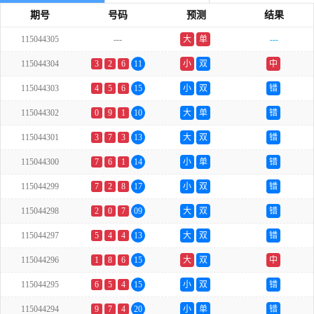
期号
号码
预测
结果
115044305
---
大
单
---
115044304
3
2
6
11
小
双
中
115044303
4
5
6
15
小
双
错
115044302
0
9
1
10
大
单
错
115044301
3
7
3
13
大
双
错
115044300
7
6
1
14
小
单
错
115044299
7
2
8
17
小
双
错
115044298
2
0
7
09
大
双
错
115044297
5
4
4
13
大
双
错
115044296
1
8
6
15
大
双
中
115044295
6
5
4
15
小
双
错
115044294
9
7
4
20
小
单
错