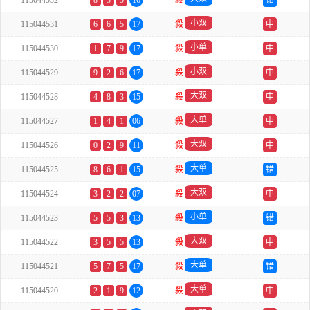
115044532
8
3
5
16
殺
错
小双
115044531
6
6
5
17
殺
中
小单
115044530
1
7
9
17
殺
中
小双
115044529
9
2
6
17
殺
中
大双
115044528
4
8
3
15
殺
中
大单
115044527
1
4
1
06
殺
中
大双
115044526
0
2
9
11
殺
中
大单
115044525
8
6
1
15
殺
错
大双
115044524
3
2
2
07
殺
中
小单
115044523
5
5
3
13
殺
错
大双
115044522
3
5
5
13
殺
中
大单
115044521
5
7
5
17
殺
错
大单
115044520
2
1
9
12
殺
中