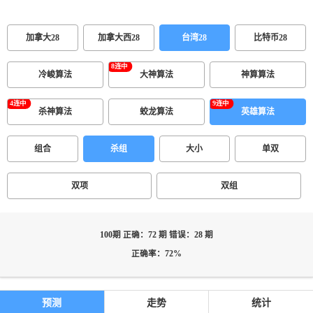
加拿大28
加拿大西28
台湾28
比特币28
冷峻算法
大神算法
神算算法
杀神算法
蛟龙算法
英雄算法
组合
杀组
大小
单双
双项
双组
100期 正确：72 期 错误：28 期
正确率：72%
预测
走势
统计