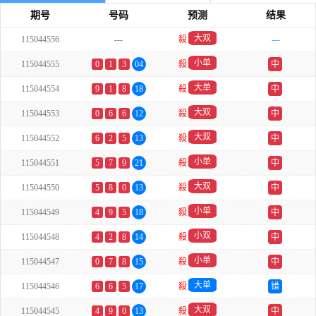
期号
号码
预测
结果
大双
115044556
---
殺
---
小单
115044555
0
1
3
04
殺
中
大单
115044554
9
1
8
18
殺
中
大双
115044553
0
6
6
12
殺
中
大双
115044552
6
2
5
13
殺
中
小单
115044551
5
7
9
21
殺
中
大双
115044550
5
8
0
13
殺
中
小单
115044549
4
9
5
18
殺
中
小双
115044548
4
2
8
14
殺
中
小单
115044547
0
7
8
15
殺
中
大单
115044546
6
6
5
17
殺
错
大双
115044545
4
9
0
13
殺
中