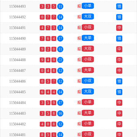
小单
115044493
3
3
5
11
殺
错
大双
115044492
0
7
7
14
殺
错
小双
115044491
4
7
3
14
殺
中
大单
115044490
7
6
4
17
殺
错
大双
115044489
9
2
0
11
殺
中
小双
115044488
9
4
9
22
殺
中
大单
115044487
0
4
8
12
殺
中
小双
115044486
0
5
7
12
殺
错
大双
115044485
6
4
4
14
殺
错
小单
115044484
3
5
9
17
殺
中
大单
115044483
3
5
8
16
殺
中
小单
115044482
4
0
8
12
殺
中
小双
115044481
8
5
1
14
殺
中