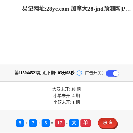
易记网址:28yc.com 加拿大28-jnd预测网|PC2.8预测走势|jnd预测网28预测走势_极致火热优质的免费预测
第
115044521
期 距下期:
03
分
08
秒
广告开关：
大双
未开:
10
期
小单
未开:
4
期
小双
未开:
1
期
5
7
5
17
大
单
咪牌
+
+
=
-