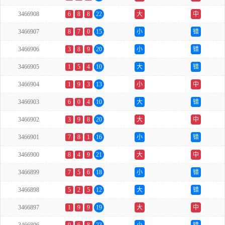
3466908
6
8
8
22
大
中
3466907
8
7
0
15
小
错
3466906
3
8
9
20
小
错
3466905
1
5
4
10
大
错
3466904
1
9
3
13
小
中
3466903
6
0
4
10
大
错
3466902
3
9
8
20
大
中
3466901
7
8
1
16
小
错
3466900
8
4
9
21
大
中
3466899
7
5
6
18
小
错
3466898
5
2
5
12
大
错
3466897
1
9
9
19
大
中