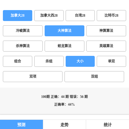
加拿大28
加拿大西28
台湾28
比特币28
冷峻算法
大神算法
神算算法
杀神算法
蛟龙算法
英雄算法
组合
杀组
大小
单双
双项
双组
100期 正确：44 期 错误：56 期
正确率：44%
预测
走势
统计