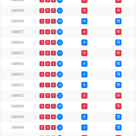
3466960
5
9
4
18
大
中
3466959
9
6
8
23
大
中
3466958
2
2
5
09
大
错
3466957
4
4
0
08
小
中
3466956
3
9
0
12
大
错
3466955
5
8
2
15
大
中
3466954
4
0
4
08
大
错
3466953
4
8
4
16
小
错
3466952
3
7
0
10
大
错
3466951
5
9
9
23
大
中
3466950
0
4
5
09
小
中
3466949
9
3
0
12
大
错
3466948
8
4
4
16
小
错