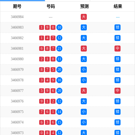
期号
号码
预测
结果
3466984
---
大
---
双
3466983
1
9
0
10
大
错
3466982
1
4
7
12
大
错
3466981
6
8
7
21
大
中
3466980
2
1
8
11
大
错
3466979
8
7
5
20
小
错
3466978
3
4
9
16
小
错
3466977
5
9
6
20
大
中
3466976
9
1
2
12
大
错
3466975
7
6
1
14
小
错
3466974
6
3
6
15
小
错
3466973
0
8
4
12
大
错