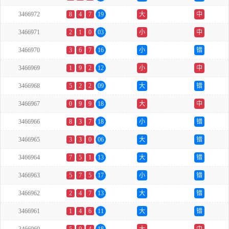
3466972
8
4
7
19
大
中
3466971
2
1
0
03
小
中
3466970
3
6
7
16
小
错
3466969
1
9
2
12
小
中
3466968
5
2
2
09
大
错
3466967
0
9
9
18
大
中
3466966
8
3
7
18
小
错
3466965
3
3
0
06
大
错
3466964
7
5
1
13
大
错
3466963
5
7
5
17
小
错
3466962
2
4
7
13
大
错
3466961
1
4
6
11
大
错