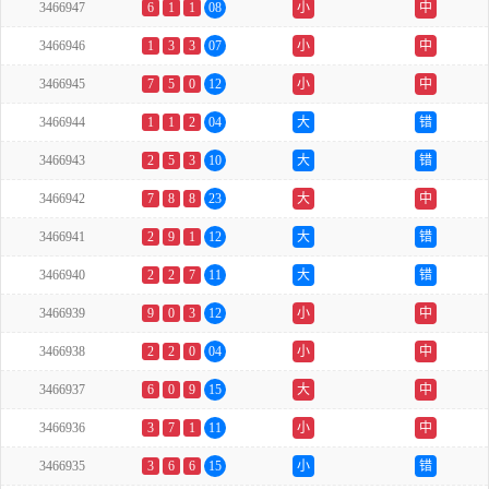
3466947
6
1
1
08
小
中
3466946
1
3
3
07
小
中
3466945
7
5
0
12
小
中
3466944
1
1
2
04
大
错
3466943
2
5
3
10
大
错
3466942
7
8
8
23
大
中
3466941
2
9
1
12
大
错
3466940
2
2
7
11
大
错
3466939
9
0
3
12
小
中
3466938
2
2
0
04
小
中
3466937
6
0
9
15
大
中
3466936
3
7
1
11
小
中
3466935
3
6
6
15
小
错