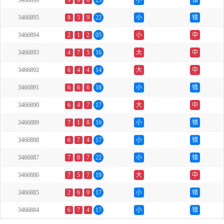
3466896
9
6
8
23
小
错
3466895
8
5
9
22
小
错
3466894
2
1
2
05
小
中
3466893
4
7
5
16
大
中
3466892
6
4
4
14
大
中
3466891
6
6
6
18
小
错
3466890
6
4
7
17
大
中
3466889
7
1
8
16
小
错
3466888
6
7
4
17
小
错
3466887
7
8
7
22
小
错
3466886
7
5
7
19
大
中
3466885
2
6
9
17
小
错
3466884
6
7
4
17
小
错