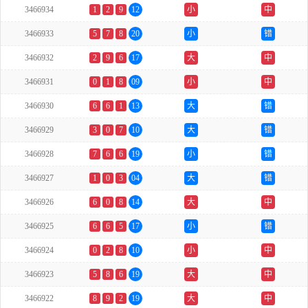
3466934
1
2
9
12
小
中
3466933
5
7
8
20
小
错
3466932
2
9
6
17
大
中
3466931
0
1
8
09
小
中
3466930
6
6
1
13
大
错
3466929
3
0
7
10
大
错
3466928
7
6
6
19
小
错
3466927
1
0
3
04
大
错
3466926
6
0
8
14
大
中
3466925
6
6
5
17
小
错
3466924
0
2
8
10
小
中
3466923
5
8
6
19
大
中
3466922
8
9
2
19
大
中