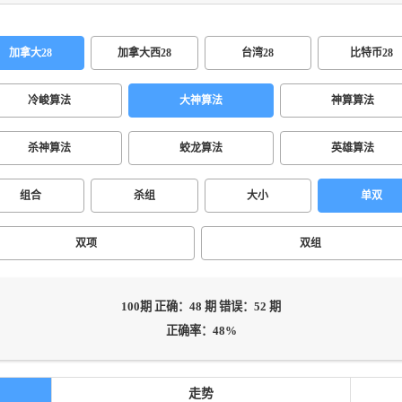
加拿大28
加拿大西28
台湾28
比特币28
冷峻算法
大神算法
神算算法
杀神算法
蛟龙算法
英雄算法
组合
杀组
大小
单双
双项
双组
100期 正确：48 期 错误：52 期
正确率：48%
走势