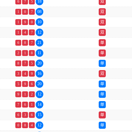
18
双
6
7
5
08
双
1
0
7
10
双
1
9
0
12
双
1
4
7
21
单
6
8
7
11
单
2
1
8
20
单
8
7
5
16
双
3
4
9
20
单
5
9
6
12
单
9
1
2
14
单
7
6
1
15
单
6
3
6
12
单
0
8
4