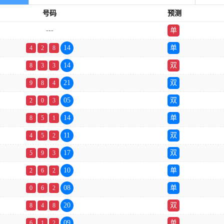
号码
预测
---
单
14
单
4
2
8
14
双
8
3
3
21
双
9
8
4
05
双
2
0
3
14
单
8
5
1
11
双
4
5
2
17
双
5
9
3
10
单
2
6
2
08
单
0
6
2
20
双
8
4
8
09
单
6
1
2