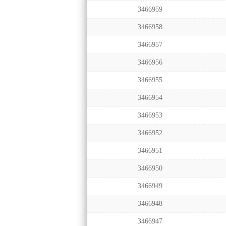
3466959
3466958
3466957
3466956
3466955
3466954
3466953
3466952
3466951
3466950
3466949
3466948
3466947