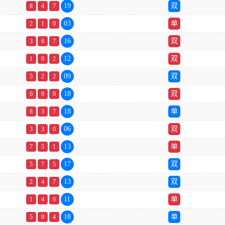
19
双
8
4
7
03
单
2
1
0
16
双
3
6
7
12
双
1
9
2
09
双
5
2
2
18
双
0
9
9
18
单
8
3
7
06
双
3
3
0
13
单
7
5
1
17
双
5
7
5
13
双
2
4
7
11
单
1
4
6
18
单
5
9
4