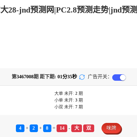
第
3467008
期 距下期:
01
分
35
秒
广告开关：
大单
未开:
2
期
小单
未开:
3
期
小双
未开:
7
期
4
+
2
+
8
=
14
-
大
双
咪牌