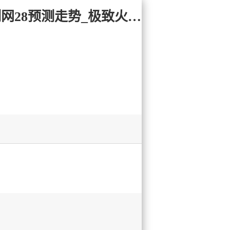
易记网址:28yc.com 加拿大28-jnd预测网|PC2.8预测走势|jnd预测网28预测走势_极致火热优质的免费预测