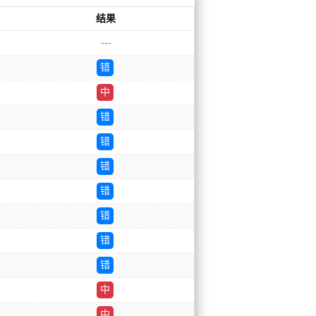
结果
---
错
中
错
错
错
错
错
错
错
中
中