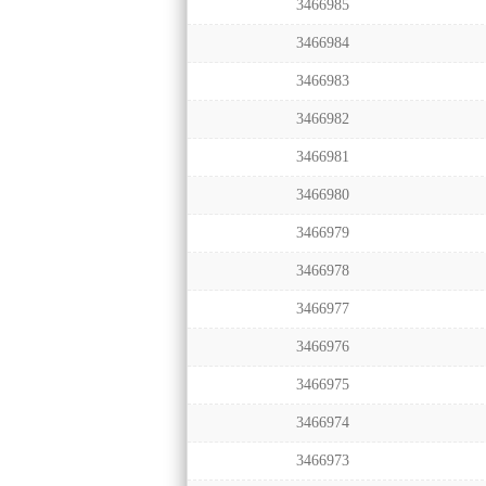
3466985
3466984
3466983
3466982
3466981
3466980
3466979
3466978
3466977
3466976
3466975
3466974
3466973