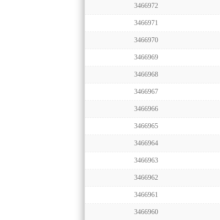
3466972
3466971
3466970
3466969
3466968
3466967
3466966
3466965
3466964
3466963
3466962
3466961
3466960