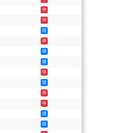
中
中
错
中
错
错
中
错
中
中
错
错