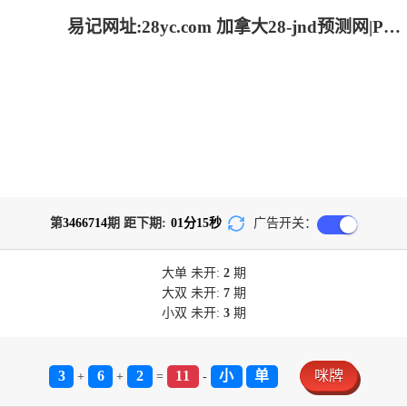
易记网址:28yc.com 加拿大28-jnd预测网|PC2.8预测走势|jnd预测网28预测走势_极致火热优质的免费预测
第
3466714
期 距下期:
01
分
15
秒
广告开关：
大单
未开:
2
期
大双
未开:
7
期
小双
未开:
3
期
3
6
2
11
小
单
咪牌
+
+
=
-