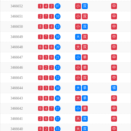
3466652
1
4
2
07
小
双
中
3466651
2
7
1
10
小
双
中
3466650
8
1
4
13
小
双
中
3466649
1
7
2
10
大
双
中
3466648
6
6
8
20
大
双
中
3466647
9
3
9
21
小
单
中
3466646
9
2
2
13
小
单
中
3466645
6
1
5
12
小
双
中
3466644
2
3
5
10
大
单
错
3466643
5
8
3
16
大
单
中
3466642
6
4
7
17
小
单
中
3466641
2
6
9
17
大
双
中
3466640
8
2
5
15
大
双
中