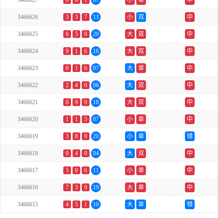
3466627
0
6
1
07
小
单
中
3466626
3
3
7
13
小
双
中
3466625
6
5
9
20
大
双
中
3466624
9
1
6
16
大
双
中
3466623
0
1
6
07
大
单
中
3466622
2
4
0
06
大
双
中
3466621
0
9
9
18
大
双
中
3466620
1
1
5
07
小
单
中
3466619
3
8
9
20
小
单
错
3466618
0
4
0
04
大
双
中
3466617
5
0
6
11
小
单
中
3466616
7
3
9
19
大
单
中
3466615
4
5
1
10
大
单
错