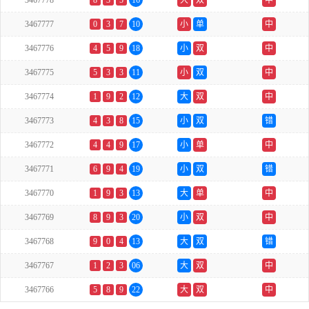
3467778
8
3
5
16
大
双
中
3467777
0
3
7
10
小
单
中
3467776
4
5
9
18
小
双
中
3467775
5
3
3
11
小
双
中
3467774
1
9
2
12
大
双
中
3467773
4
3
8
15
小
双
错
3467772
4
4
9
17
小
单
中
3467771
6
9
4
19
小
双
错
3467770
1
9
3
13
大
单
中
3467769
8
9
3
20
小
双
中
3467768
9
0
4
13
大
双
错
3467767
1
2
3
06
大
双
中
3467766
5
8
9
22
大
双
中