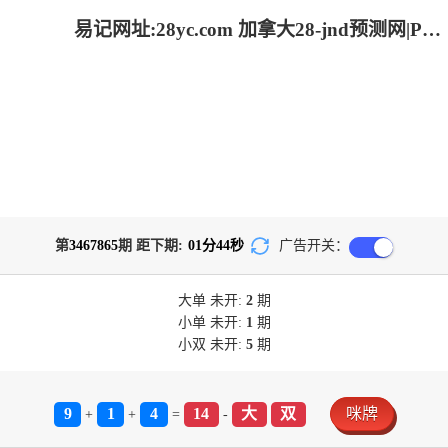
易记网址:28yc.com 加拿大28-jnd预测网|PC2.8预测走势|jnd预测网28预测走势_极致火热优质的免费预测
第
3467865
期 距下期:
01
分
44
秒
广告开关：
大单
未开:
2
期
小单
未开:
1
期
小双
未开:
5
期
9
1
4
14
大
双
咪牌
+
+
=
-