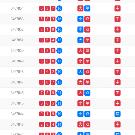
3467854
6
3
7
16
大
单
中
3467853
5
8
3
16
小
双
中
3467852
3
4
9
16
小
双
中
3467851
3
6
4
13
大
单
中
3467850
9
8
8
25
大
单
中
3467849
5
8
0
13
小
单
中
3467848
2
6
2
10
大
双
中
3467847
8
0
7
15
大
单
中
3467846
7
5
9
21
大
双
中
3467845
0
6
5
11
小
单
中
3467844
9
1
9
19
小
双
错
3467843
2
8
4
14
大
双
中