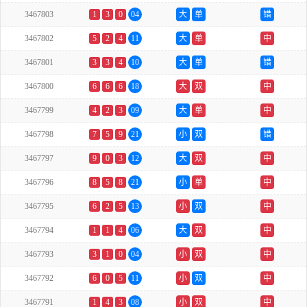
3467803
1
3
0
04
大
单
错
3467802
5
2
4
11
大
单
中
3467801
3
3
4
10
大
单
错
3467800
6
6
6
18
大
双
中
3467799
4
2
3
09
大
单
中
3467798
7
5
9
21
小
双
错
3467797
9
0
3
12
大
双
中
3467796
8
5
8
21
小
单
中
3467795
6
2
5
13
小
双
中
3467794
1
1
4
06
大
双
中
3467793
3
1
0
04
小
双
中
3467792
6
0
5
11
小
双
中
3467791
1
4
3
08
小
双
中