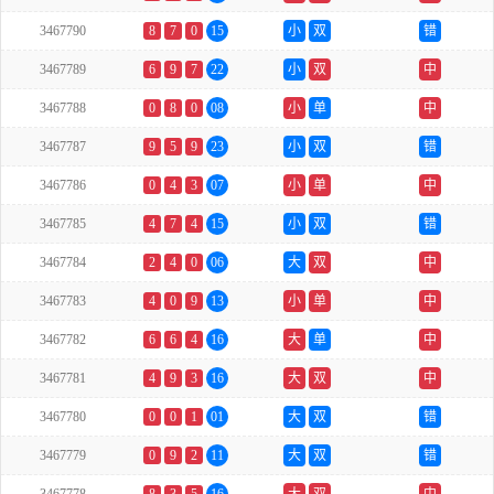
3467790
8
7
0
15
小
双
错
3467789
6
9
7
22
小
双
中
3467788
0
8
0
08
小
单
中
3467787
9
5
9
23
小
双
错
3467786
0
4
3
07
小
单
中
3467785
4
7
4
15
小
双
错
3467784
2
4
0
06
大
双
中
3467783
4
0
9
13
小
单
中
3467782
6
6
4
16
大
单
中
3467781
4
9
3
16
大
双
中
3467780
0
0
1
01
大
双
错
3467779
0
9
2
11
大
双
错