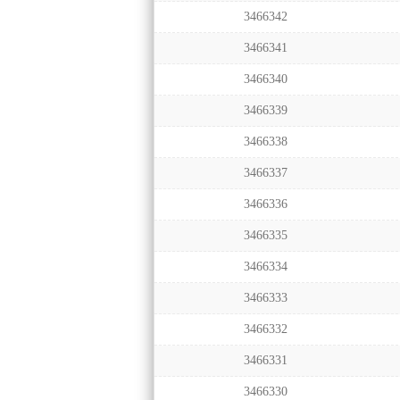
3466342
3466341
3466340
3466339
3466338
3466337
3466336
3466335
3466334
3466333
3466332
3466331
3466330