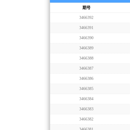
期号
3466392
3466391
3466390
3466389
3466388
3466387
3466386
3466385
3466384
3466383
3466382
3466381