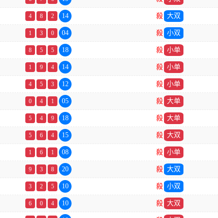
14
殺
大双
4
8
2
04
殺
小双
1
3
0
18
殺
小单
8
5
5
14
殺
小单
1
9
4
12
殺
小单
4
5
3
05
殺
大单
0
4
1
18
殺
大单
5
4
9
15
殺
大双
5
6
4
08
殺
小单
1
6
1
20
殺
大双
9
3
8
10
殺
小双
3
2
5
10
殺
大双
6
0
4