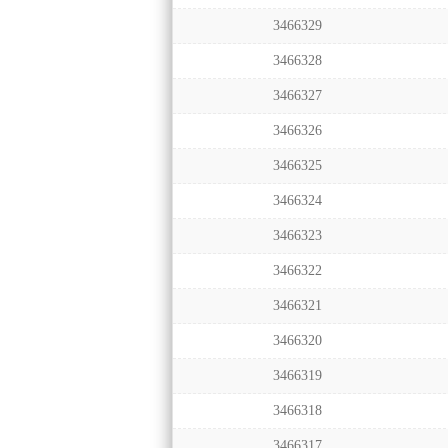
3466329
3466328
3466327
3466326
3466325
3466324
3466323
3466322
3466321
3466320
3466319
3466318
3466317