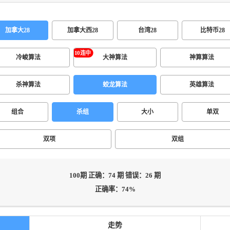
加拿大28
加拿大西28
台湾28
比特币28
冷峻算法
大神算法
神算算法
杀神算法
蛟龙算法
英雄算法
组合
杀组
大小
单双
双项
双组
100期 正确：74 期 错误：26 期
正确率：74%
走势