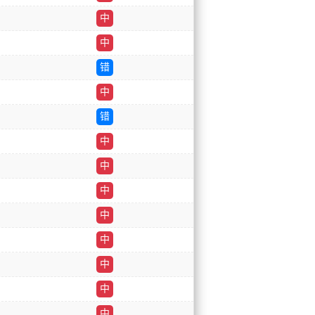
中
中
错
中
错
中
中
中
中
中
中
中
中