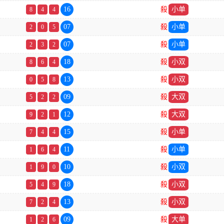
16
殺
小单
8
4
4
07
殺
小单
2
0
5
07
殺
小单
2
3
2
18
殺
小双
8
6
4
13
殺
小双
0
5
8
09
殺
大双
5
2
2
12
殺
大双
9
2
1
15
殺
小单
7
4
4
11
殺
小单
1
6
4
10
殺
小双
1
9
0
18
殺
小双
5
4
9
13
殺
小双
7
2
4
09
殺
大单
1
2
6