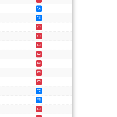
错
错
中
中
中
中
中
中
中
错
错
中