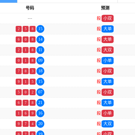
号码
预测
---
殺
小双
15
殺
大单
2
5
8
14
殺
大单
6
0
8
11
殺
大双
2
1
8
09
殺
小单
0
1
8
18
殺
小双
7
8
3
15
殺
大单
9
1
5
07
殺
小双
5
0
2
21
殺
大单
6
7
8
16
殺
小单
1
6
9
20
殺
大双
9
7
4
19
殺
小双
6
7
6