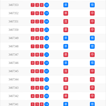
3467353
7
3
0
10
单
错
3467352
7
6
6
19
单
中
3467351
0
2
2
04
双
中
3467350
5
8
8
21
单
中
3467349
2
4
8
14
单
错
3467348
7
2
1
10
单
错
3467347
5
9
7
21
单
中
3467346
0
3
7
10
单
错
3467345
0
0
2
02
双
中
3467344
2
6
3
11
单
中
3467343
2
4
3
09
单
中
3467342
4
1
4
09
单
中
3467341
1
5
8
14
单
错