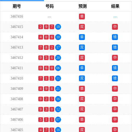
期号
号码
预测
结果
3467416
---
单
---
3467415
2
9
7
18
双
中
3467414
4
0
6
10
单
错
3467413
7
8
2
17
双
错
3467412
9
5
6
20
双
中
3467411
0
6
0
06
单
错
3467410
7
1
3
11
双
错
3467409
4
9
8
21
单
中
3467408
9
2
5
16
双
中
3467407
9
3
0
12
双
中
3467406
5
1
1
07
单
中
3467405
4
7
5
16
双
中