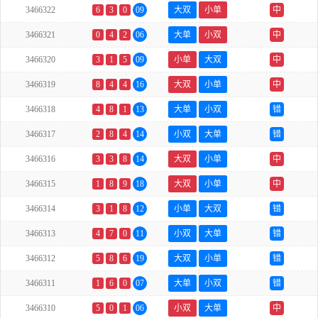
3466322
6
3
0
09
大双
小单
中
3466321
0
4
2
06
大单
小双
中
3466320
3
1
5
09
小单
大双
中
3466319
8
4
4
16
大双
小单
中
3466318
4
8
1
13
大单
小双
错
3466317
2
8
4
14
小双
大单
错
3466316
3
3
8
14
大双
小单
中
3466315
1
8
9
18
大双
小单
中
3466314
3
1
8
12
小单
大双
错
3466313
4
7
0
11
小双
大单
错
3466312
5
8
6
19
大双
小单
错
3466311
1
6
0
07
大单
小双
错
3466310
5
0
1
06
小双
大单
中