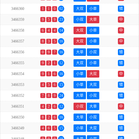
3466360
1
1
0
02
大双
小单
错
3466359
9
5
9
23
小双
大单
中
3466358
6
4
4
14
大双
小单
中
3466357
8
3
5
16
大双
小单
中
3466356
0
9
7
16
大单
小双
错
3466355
9
2
1
12
大双
小单
错
3466354
9
1
6
16
小单
大双
中
3466353
4
5
6
15
小单
大双
错
3466352
7
8
9
24
大单
小双
错
3466351
4
2
6
12
小双
大单
中
3466350
8
2
6
16
大单
小双
错
3466349
4
6
5
15
小单
大双
错