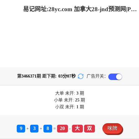
易记网址:28yc.com 加拿大28-jnd预测网|PC2.8预测走势|jnd预测网28预测走势_极致火热优质的免费预测
第
3466371
期 距下期:
03
分
07
秒
广告开关：
大单
未开:
3
期
小单
未开:
25
期
小双
未开:
1
期
9
3
8
20
大
双
咪牌
+
+
=
-