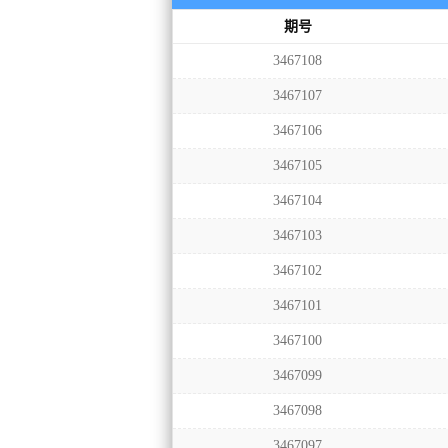
期号
3467108
3467107
3467106
3467105
3467104
3467103
3467102
3467101
3467100
3467099
3467098
3467097