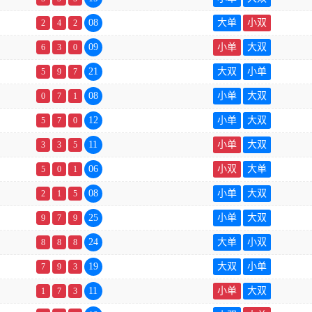
08
大单
小双
2
4
2
09
小单
大双
6
3
0
21
大双
小单
5
9
7
08
小单
大双
0
7
1
12
小单
大双
5
7
0
11
小单
大双
3
3
5
06
小双
大单
5
0
1
08
小单
大双
2
1
5
25
小单
大双
9
7
9
24
大单
小双
8
8
8
19
大双
小单
7
9
3
11
小单
大双
1
7
3