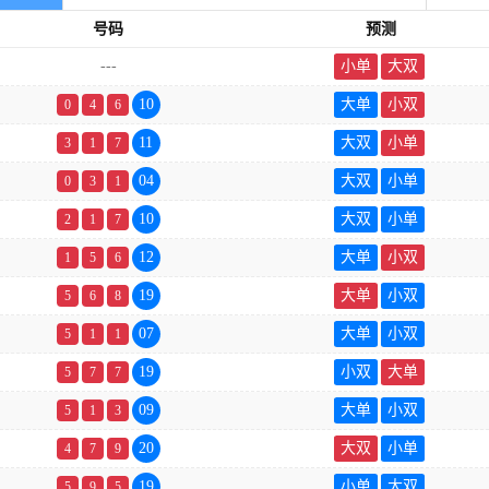
号码
预测
---
小单
大双
10
大单
小双
0
4
6
11
大双
小单
3
1
7
04
大双
小单
0
3
1
10
大双
小单
2
1
7
12
大单
小双
1
5
6
19
大单
小双
5
6
8
07
大单
小双
5
1
1
19
小双
大单
5
7
7
09
大单
小双
5
1
3
20
大双
小单
4
7
9
19
小单
大双
5
9
5