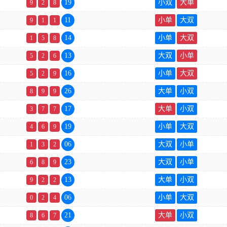
19
小双
大单
9
2
8
11
小单
大双
9
1
1
14
小单
大双
1
5
8
13
大双
小单
5
2
6
16
小单
大双
5
2
9
26
大单
小双
8
9
9
17
大单
小双
3
7
7
19
小单
大双
4
6
9
06
大双
小单
1
3
2
23
大双
小单
6
8
9
13
大单
小双
9
2
2
06
小单
大双
0
2
4
21
大单
小双
8
6
7