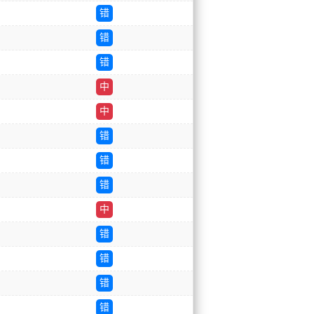
错
错
错
中
中
错
错
错
中
错
错
错
错