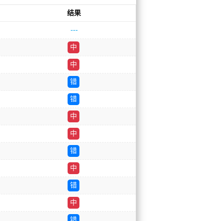
结果
---
中
中
错
错
中
中
错
中
错
中
错