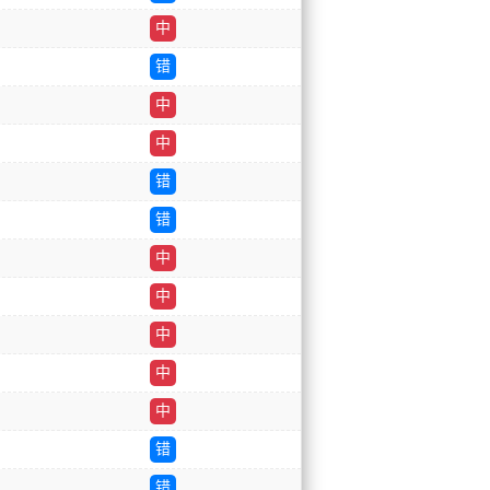
中
错
中
中
错
错
中
中
中
中
中
错
错