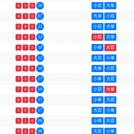
20
小双
大单
6
5
9
07
大单
小双
4
3
0
22
小双
大单
5
9
8
12
小双
大单
2
9
1
18
小单
大双
6
7
5
12
大双
小单
7
0
5
18
大单
小双
0
9
9
17
小单
大双
7
5
5
19
小双
大单
7
6
6
17
小单
大双
6
9
2
17
大双
小单
5
8
4
08
小单
大双
1
1
6
08
大双
小单
0
2
6