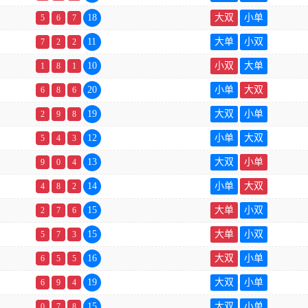
18
大双
小单
5
6
7
11
大单
小双
7
2
2
10
小双
大单
1
8
1
20
小单
大双
6
8
6
19
大双
小单
2
9
8
12
小单
大双
5
4
3
13
大双
小单
9
0
4
14
小单
大双
4
8
2
15
大单
小双
2
7
6
15
大单
小双
5
7
3
16
大双
小单
6
5
5
19
大双
小单
6
9
4
15
大双
小单
0
7
8