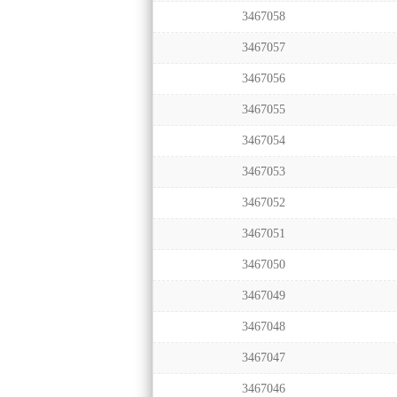
3467058
3467057
3467056
3467055
3467054
3467053
3467052
3467051
3467050
3467049
3467048
3467047
3467046