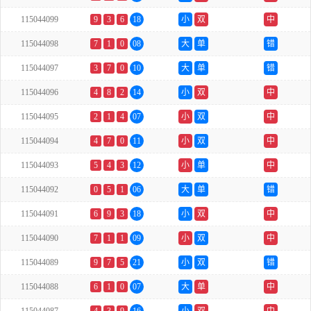
115044099
9
3
6
18
小
双
中
115044098
7
1
0
08
大
单
错
115044097
3
7
0
10
大
单
错
115044096
4
8
2
14
小
双
中
115044095
2
1
4
07
小
双
中
115044094
4
7
0
11
小
双
中
115044093
5
4
3
12
小
单
中
115044092
0
5
1
06
大
单
错
115044091
6
9
3
18
小
双
中
115044090
7
1
1
09
小
双
中
115044089
9
7
5
21
小
双
错
115044088
6
1
0
07
大
单
中