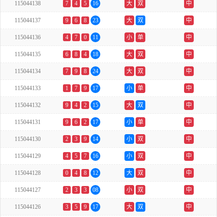
115044138
7
4
5
16
大
双
中
115044137
9
6
8
23
大
双
中
115044136
4
7
0
11
小
单
中
115044135
6
8
4
18
大
双
中
115044134
7
9
8
24
大
双
中
115044133
1
7
9
17
小
单
中
115044132
9
4
2
15
大
双
中
115044131
9
6
2
17
小
单
中
115044130
2
3
9
14
小
双
中
115044129
4
5
7
16
小
双
中
115044128
0
4
8
12
大
双
中
115044127
2
3
3
08
小
双
中
115044126
3
5
9
17
大
双
中