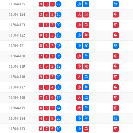
115044125
9
8
5
22
小
单
错
115044124
3
9
3
15
大
单
中
115044123
1
1
7
09
小
单
中
115044122
9
1
5
15
小
单
中
115044121
8
8
7
23
小
双
错
115044120
2
1
3
06
小
单
中
115044119
1
9
2
12
小
双
中
115044118
9
4
7
20
大
单
中
115044117
1
3
4
08
小
单
中
115044116
7
1
6
14
大
单
中
115044115
6
6
2
14
大
单
中
115044114
4
7
9
20
小
单
错
115044113
6
7
6
19
小
单
中