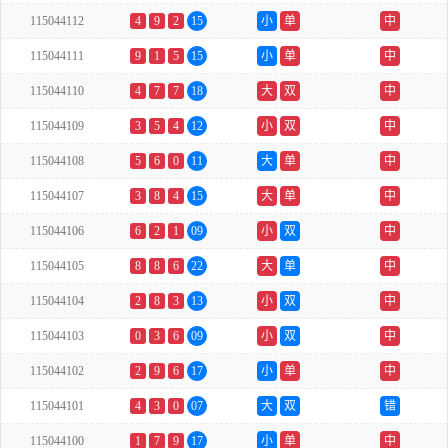
115044112
4
9
2
15
小
单
中
115044111
9
1
5
15
小
单
中
115044110
4
7
7
18
大
双
中
115044109
3
5
4
12
小
双
中
115044108
5
6
0
11
大
单
中
115044107
3
8
4
15
大
单
中
115044106
6
2
1
09
小
双
中
115044105
8
8
6
22
大
单
中
115044104
2
8
3
13
小
双
中
115044103
0
3
6
09
小
双
中
115044102
2
9
6
17
小
单
中
115044101
4
3
0
07
大
双
错
115044100
1
7
9
17
小
单
中