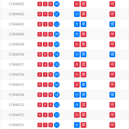
115044563
8
1
0
09
小
单
中
115044562
9
7
5
21
小
单
中
115044561
8
1
3
12
大
单
错
115044560
5
0
4
09
大
单
中
115044559
1
1
1
03
小
单
中
115044558
9
6
1
16
小
单
错
115044557
9
4
7
20
大
双
中
115044556
2
1
6
09
小
单
中
115044555
0
1
3
04
小
单
中
115044554
9
1
8
18
小
单
错
115044553
0
6
6
12
大
双
中
115044552
6
2
5
13
小
单
中
115044551
5
7
9
21
小
单
中