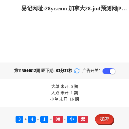
易记网址:28yc.com 加拿大28-jnd预测网|PC2.8预测走势|jnd预测网28预测走势_极致火热优质的免费预测
第
115044612
期 距下期:
03
分
31
秒
广告开关：
大单
未开:
5
期
大双
未开:
1
期
小单
未开:
16
期
3
4
1
08
小
双
咪牌
+
+
=
-