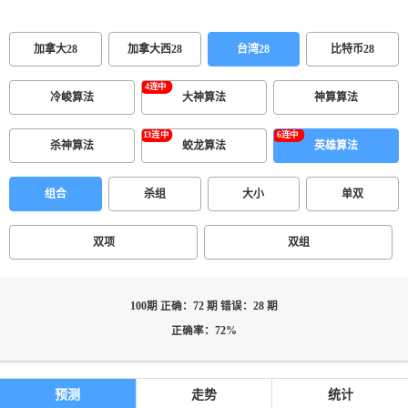
加拿大28
加拿大西28
台湾28
比特币28
冷峻算法
大神算法
神算算法
杀神算法
蛟龙算法
英雄算法
组合
杀组
大小
单双
双项
双组
100期 正确：72 期 错误：28 期
正确率：72%
预测
走势
统计