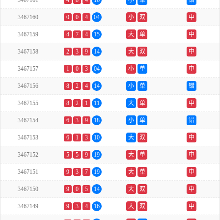
3467161
4
8
4
16
小
单
错
3467160
0
0
4
04
小
双
中
3467159
4
7
4
15
大
单
中
3467158
2
3
9
14
大
双
中
3467157
1
0
3
04
小
单
中
3467156
8
2
4
14
小
单
错
3467155
8
2
1
11
大
单
中
3467154
6
3
9
18
小
单
错
3467153
6
1
3
10
大
双
中
3467152
5
5
9
19
大
单
中
3467151
9
3
7
19
大
单
中
3467150
9
0
5
14
大
双
中
3467149
9
3
4
16
大
双
中