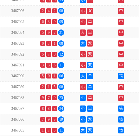
3467097
5
9
5
19
小
单
中
3467096
2
4
2
08
小
双
中
3467095
6
3
0
09
小
单
中
3467094
5
9
7
21
大
单
中
3467093
0
7
1
08
大
双
中
3467092
5
7
0
12
小
双
中
3467091
3
3
5
11
小
双
中
3467090
5
0
1
06
大
单
错
3467089
2
1
5
08
小
单
中
3467088
9
7
9
25
小
单
中
3467087
8
8
8
24
小
单
错
3467086
7
9
3
19
小
双
错
3467085
1
7
3
11
大
双
错